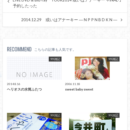
予約したった
2014.12.29 或いはアナーキー ― N P P N B D K N ―
RECOMMEND
こちらの記事も人気です。
99.雑記
99.雑記
2014.8.16
2006.11.18
ヘリオスの水筒ふたつ
sweet baby sweet
99.雑記
99.雑記