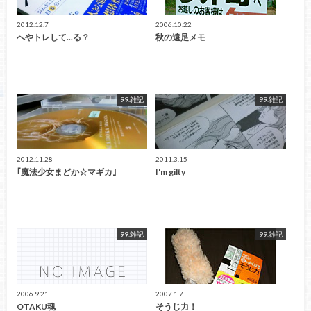
2012.12.7
2006.10.22
へやトレして...る？
秋の遠足メモ
99.雑記
99.雑記
2012.11.28
2011.3.15
｢魔法少女まどか☆マギカ｣
I'm gilty
99.雑記
99.雑記
2006.9.21
2007.1.7
OTAKU魂
そうじ力！