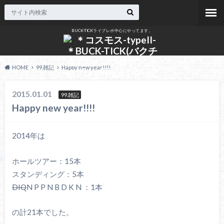
BUCK-TICKライブレポ中心にやってます。
HOME
99.雑記
Happy new year!!!!
2015.01.01
99.雑記
Happy new year!!!!
2014年は
ホールツアー：15本
スタンディング：5本
DIQ
N P P N B D K N ：1本
の計21本でした。