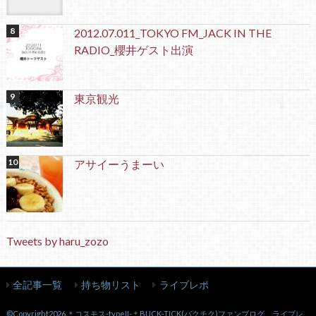
2012.07.011_TOKYO FM_JACK IN THE
RADIO_櫻井ゲスト出演
東京観光
アサイーうまーい
Tweets by haru_zozo
全記事一覧
持ち物リスト
ライブレポ
©Copyright2026
＊コスモス-typeII-＊BUCK-TICK(バクチク)ファンブログ。ライブレ