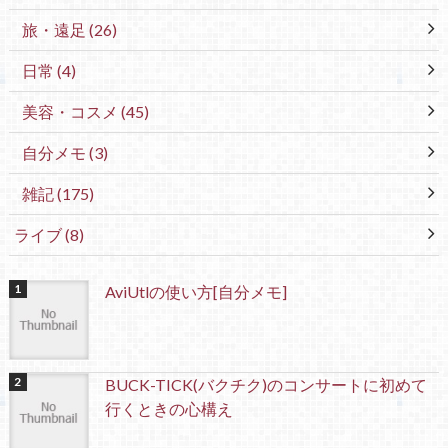
旅・遠足
(26)
日常
(4)
美容・コスメ
(45)
自分メモ
(3)
雑記
(175)
ライブ
(8)
AviUtlの使い方[自分メモ]
BUCK-TICK(バクチク)のコンサートに初めて
行くときの心構え